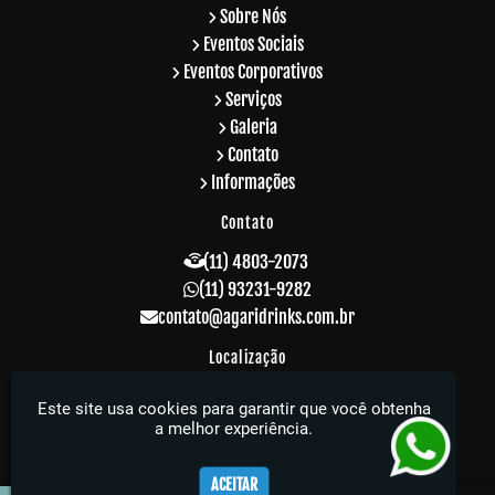
Sobre Nós
Eventos Sociais
Eventos Corporativos
Serviços
Galeria
Contato
Informações
Contato
(11) 4803-2073
(11) 93231-9282
contato@agaridrinks.com.br
Localização
R. Acre, 229 - Vila Rosalia - Guarulhos / SP -
Este site usa cookies para garantir que você obtenha
CEP: 07064-010
a melhor experiência.
Agari Drinks - Sua festa muito mais elegante
ACEITAR