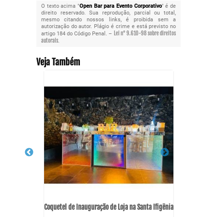
O texto acima "
Open Bar para Evento Corporativo
" é de
direito reservado. Sua reprodução, parcial ou total,
mesmo citando nossos links, é proibida sem a
autorização do autor. Plágio é crime e está previsto no
Lei n° 9.610-98 sobre direitos
artigo 184 do Código Penal. –
autorais
.
Veja Também
licério
Curso de
Coquetel de Inauguração de Loja na Santa Ifigênia