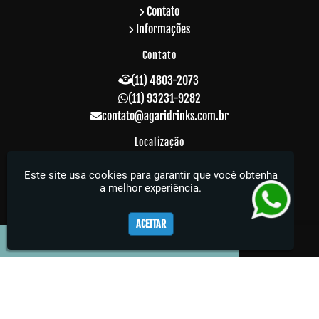
Contato
Informações
Contato
(11) 4803-2073
(11) 93231-9282
contato@agaridrinks.com.br
Localização
R. Acre, 229 - Vila Rosalia - Guarulhos / SP -
Este site usa cookies para garantir que você obtenha
CEP: 07064-010
a melhor experiência.
Agari Drinks - Sua festa muito mais elegante
ACEITAR