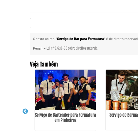
O texto acima "
Serviço de Bar para Formatura
" é de direito reserva
Lei n° 9.610-98 sobre direitos autorais
Penal. –
.
Veja Também
Serviço de Bartender para Formatura
Serviço de Barman
em Pinheiros
l em Porto da