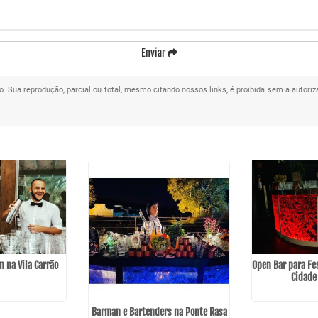
Enviar
do. Sua reprodução, parcial ou total, mesmo citando nossos links, é proibida sem a autoriz
 na Vila Carrão
Open Bar para Fe
Cidade
Barman e Bartenders na Ponte Rasa