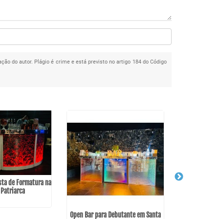
ação do autor. Plágio é crime e está previsto no artigo 184 do Código
sta de Formatura na
 Patriarca
Open Bar para Debutante em Santa
Bartender c