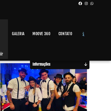
GALERIA
MOOVE 360
CONTATO
Solicite um Orçamento
Chame no WhatsApp
air
Informações