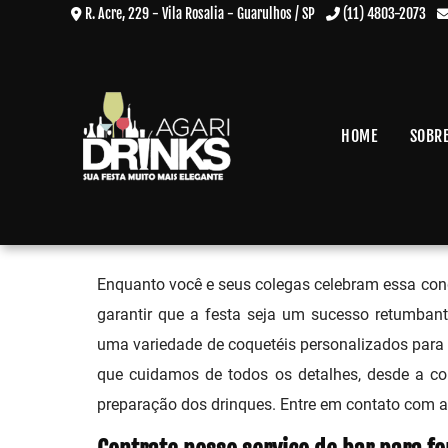
R. Acre, 229 - Vila Rosalia - Guarulhos / SP
(11) 4803-2073
HOME
SOBR
Serviço de Bar para Formatur
Home
»
Informações
»
Serviço de Bar para Formatura
Enquanto você e seus colegas celebram essa conqu
garantir que a festa seja um sucesso retumbant
uma variedade de coquetéis personalizados para 
que cuidamos de todos os detalhes, desde a con
preparação dos drinques. Entre em contato com a 