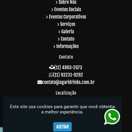
Sobre Nós
Eventos Sociais
Eventos Corporativos
Serviços
Galeria
Contato
Informações
Contato
(11) 4803-2073
(11) 93231-9282
contato@agaridrinks.com.br
Localização
R. Acre, 229 - Vila Rosalia - Guarulhos / SP -
Este site usa cookies para garantir que você obtenha
CEP: 07064-010
a melhor experiência.
Agari Drinks - Sua festa muito mais elegante
ACEITAR