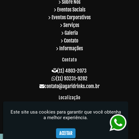
Sobre Nós
Eventos Sociais
Eventos Corporativos
Serviços
Galeria
Contato
Informações
Contato
(11) 4803-2073
(11) 93231-9282
contato@agaridrinks.com.br
Localização
R. Acre, 229 - Vila Rosalia - Guarulhos / SP -
Este site usa cookies para garantir que você obtenha
CEP: 07064-010
a melhor experiência.
Agari Drinks - Sua festa muito mais elegante
ACEITAR