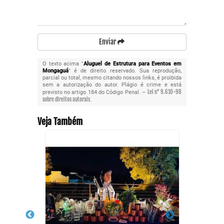
Enviar
O texto acima "
Aluguel de Estrutura para Eventos em
Mongaguá
" é de direito reservado. Sua reprodução,
parcial ou total, mesmo citando nossos links, é proibida
sem a autorização do autor. Plágio é crime e está
Lei n° 9.610-98
previsto no artigo 184 do Código Penal. –
sobre direitos autorais
.
Veja Também