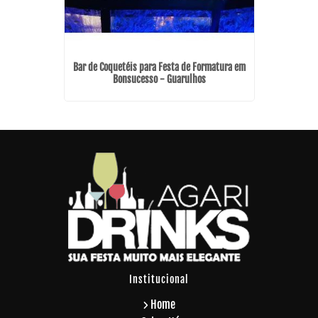
de 15 Anos
Bar de Coquetéis para Festa de Formatura em
Ba
os
Bonsucesso - Guarulhos
Institucional
Home