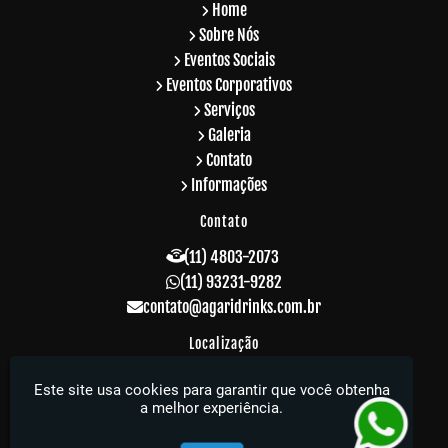
Home
Sobre Nós
Eventos Sociais
Eventos Corporativos
Serviços
Galeria
Contato
Informações
Contato
(11) 4803-2073
(11) 93231-9282
contato@agaridrinks.com.br
Localização
R. Acre, 229 - Vila Rosalia - Guarulhos / SP -
Este site usa cookies para garantir que você obtenha
CEP: 07064-010
a melhor experiência.
Agari Drinks - Sua festa muito mais elegante