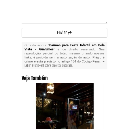
Enviar
O texto acima "
Barman para Festa Infantil em Bela
Vista - Guarulhos
" é de direito reservado. Sua
reprodução, parcial ou total, mesmo citando nossos
links, é proibida sem a autorização do autor. Plágio é
crime e está previsto no artigo 184 do Código Penal. –
Lei n° 9.610-98 sobre direitos autorais
.
Veja Também