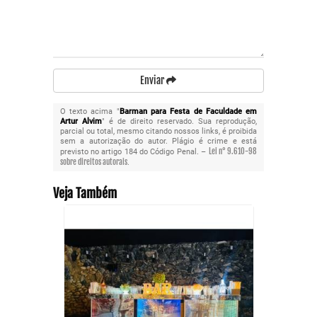
Enviar
O texto acima "
Barman para Festa de Faculdade em
Artur Alvim
" é de direito reservado. Sua reprodução,
parcial ou total, mesmo citando nossos links, é proibida
sem a autorização do autor. Plágio é crime e está
Lei n° 9.610-98
previsto no artigo 184 do Código Penal. –
sobre direitos autorais
.
Veja Também