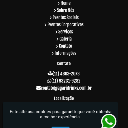
Home
Sobre Nós
Eventos Sociais
Eventos Corporativos
Serviços
Galeria
Contato
Informações
Contato
(11) 4803-2073
(11) 93231-9282
contato@agaridrinks.com.br
Localização
R. Acre, 229 - Vila Rosalia - Guarulhos / SP -
Este site usa cookies para garantir que você obtenha
CEP: 07064-010
a melhor experiência.
Agari Drinks - Sua festa muito mais elegante