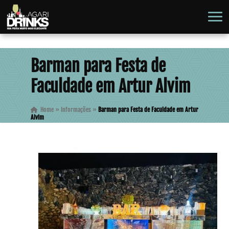
Barman para Festa de
Faculdade em Artur Alvim
Home
»
Informações
»
Barman para Festa de Faculdade em Artur
Alvim