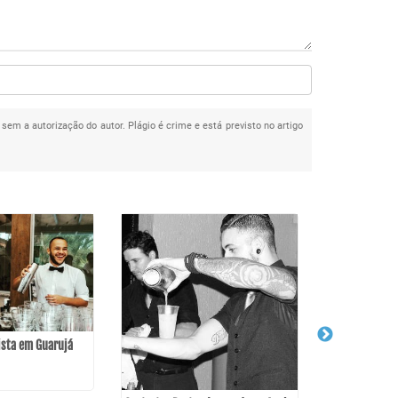
 sem a autorização do autor. Plágio é crime e está previsto no artigo
ista em Guarujá