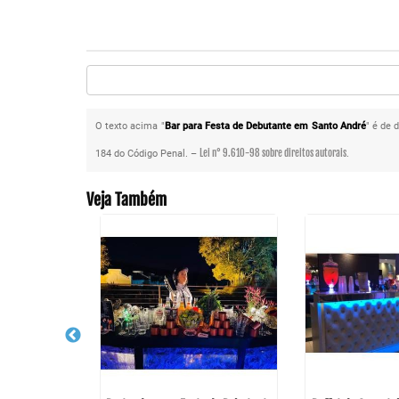
O texto acima "
Bar para Festa de Debutante em Santo André
" é de 
Lei n° 9.610-98 sobre direitos autorais
184 do Código Penal. –
.
Veja Também