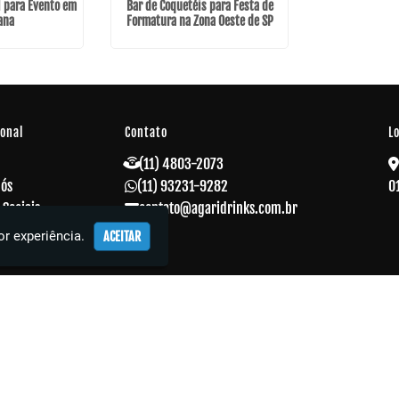
l para Evento em
Bar de Coquetéis para Festa de
ana
Formatura na Zona Oeste de SP
ional
Contato
L
(11) 4803-2073
Nós
(11) 93231-9282
0
 Sociais
contato@agaridrinks.com.br
 Corporativos
r experiência.
ACEITAR
s
o
ações