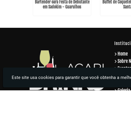
 de Aniversário
Bartender oara Festa de Debutante
Buffet de Coquete
stavo
em Sadokim - Guarulhos
Sant
Instituc
Home
Sobre 
Eventos
Eventos
Este site usa cookies para garantir que você obtenha a melho
Serviço
Galeria
Contat
Inform
Agari Drinks - Sua festa muito mais elegante