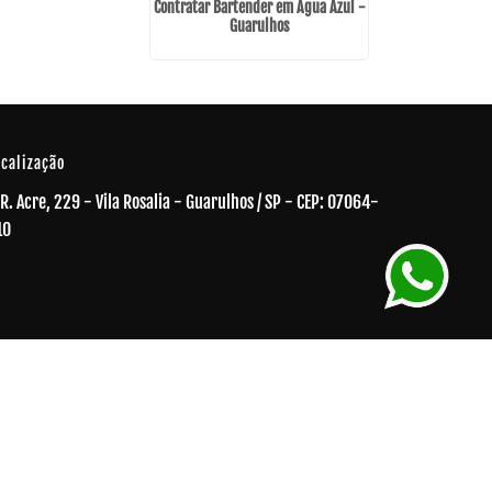
Contratar Bartender em Água Azul -
Coquetel de I
Guarulhos
Taboã
ocalização
R. Acre, 229 - Vila Rosalia - Guarulhos / SP - CEP: 07064-
10