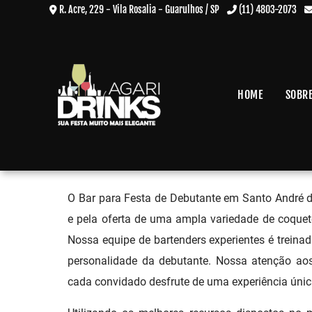
R. Acre, 229 - Vila Rosalia - Guarulhos / SP
(11) 4803-2073
HOME
SOBR
Bar para Festa de Debutante 
Home
»
Informações
»
Bar para Festa de Debutante em Santo André
O Bar para Festa de Debutante em Santo André d
e pela oferta de uma ampla variedade de coqueté
Nossa equipe de bartenders experientes é treinada 
personalidade da debutante. Nossa atenção a
cada convidado desfrute de uma experiência únic