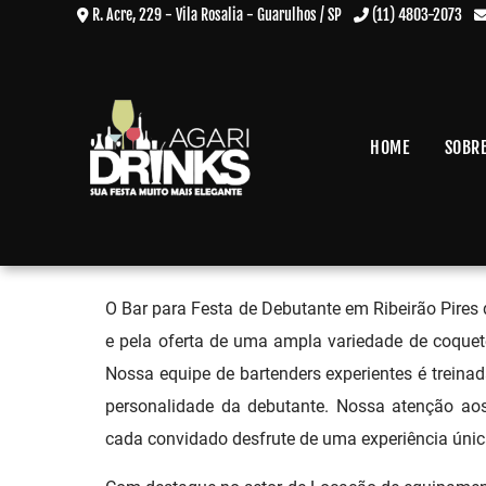
R. Acre, 229 - Vila Rosalia - Guarulhos / SP
(11) 4803-2073
HOME
SOBR
Bar para Festa de Debutante e
Home
»
Informações
»
Bar para Festa de Debutante em Ribeirão Pires
O Bar para Festa de Debutante em Ribeirão Pires
e pela oferta de uma ampla variedade de coqueté
Nossa equipe de bartenders experientes é treinada 
personalidade da debutante. Nossa atenção a
cada convidado desfrute de uma experiência únic