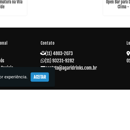
matura na Vila
Open Bar para
lde
Clima -
ional
Contato
L
(11) 4803-2073
Nós
(11) 93231-9282
0
 Sociais
contato@agaridrinks.com.br
 Corporativos
r experiência.
ACEITAR
s
o
ações