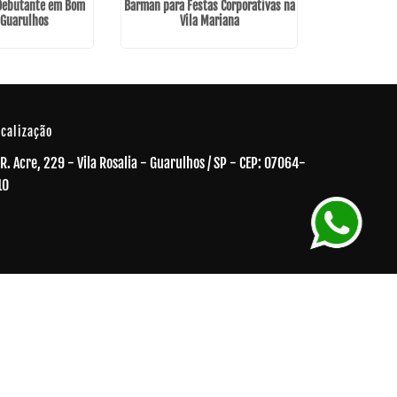
 Debutante em Bom
Barman para Festas Corporativas na
Bartender par
 Guarulhos
Vila Mariana
em 
ocalização
R. Acre, 229 - Vila Rosalia - Guarulhos / SP - CEP: 07064-
10