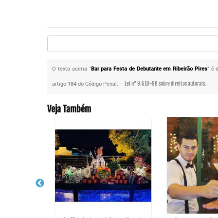
O texto acima "
Bar para Festa de Debutante em Ribeirão Pires
" é 
Lei n° 9.610-98 sobre direitos autorais
artigo 184 do Código Penal. –
.
Veja Também
resencial em
a