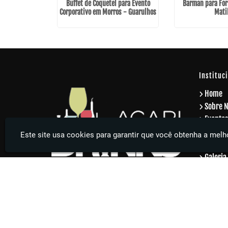
Buffet de Coquetel para Evento
Barman para For
Corporativo em Morros - Guarulhos
Mati
Instituc
Home
Sobre 
Eventos
Eventos
Este site usa cookies para garantir que você obtenha a melho
Serviço
Galeria
Contat
Inform
Agari Drinks - Sua festa muito mais elegante