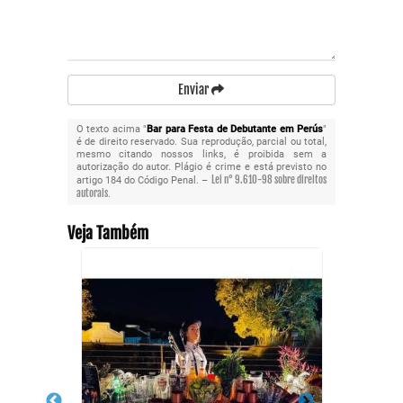
Enviar
O texto acima "
Bar para Festa de Debutante em Perús
"
é de direito reservado. Sua reprodução, parcial ou total,
mesmo citando nossos links, é proibida sem a
autorização do autor. Plágio é crime e está previsto no
Lei n° 9.610-98 sobre direitos
artigo 184 do Código Penal. –
autorais
.
Veja Também