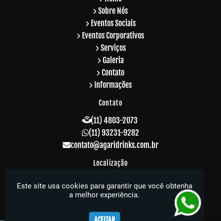
Sobre Nós
Eventos Sociais
Eventos Corporativos
Serviços
Galeria
Contato
Informações
Contato
(11) 4803-2073
(11) 93231-9282
contato@agaridrinks.com.br
Localização
R. Acre, 229 - Vila Rosalia - Guarulhos / SP -
Este site usa cookies para garantir que você obtenha
CEP: 07064-010
a melhor experiência.
Agari Drinks - Sua festa muito mais elegante
ACEITAR