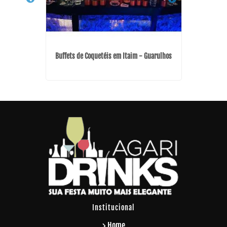
io no Bom
Curso de
Buffets de Coquetéis em Itaim - Guarulhos
Institucional
Home