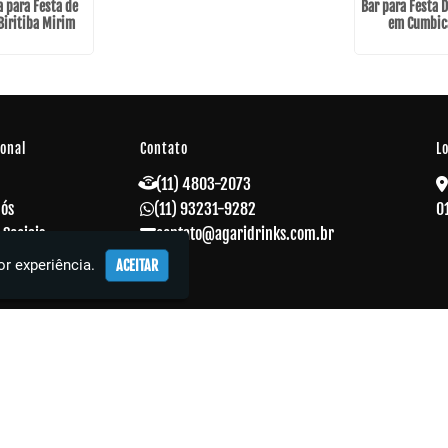
a para Festa de
Bar para Festa 
Biritiba Mirim
em Cumbic
ional
Contato
L
(11) 4803-2073
Nós
(11) 93231-9282
0
 Sociais
contato@agaridrinks.com.br
 Corporativos
r experiência.
ACEITAR
s
o
ações