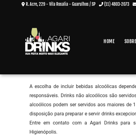
R. Acre, 229 - Vila Rosalia - Guarulhos / SP
(11) 4803-2073
HOME
SOBR
Bar para Festa de Debutante 
Home
»
Informações
»
Bar para Festa de Debutante em Higienópolis
A escolha de incluir bebidas alcoólicas depend
responsáveis. Drinks não alcoólicos são servid
alcoólicos podem ser servidos aos maiores de 1
disposição para preparar e servir drinks excepci
Entre em contato com a Agari Drinks para 
Higienópolis.