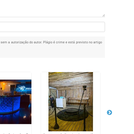
 sem a autorização do autor. Plágio é crime e está previsto no artigo
Serviço de Bar
em Cabuçu d