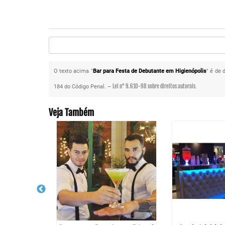
O texto acima "
Bar para Festa de Debutante em Higienópolis
" é de 
Lei n° 9.610-98 sobre direitos autorais
184 do Código Penal. –
.
Veja Também
 Festa em Poá