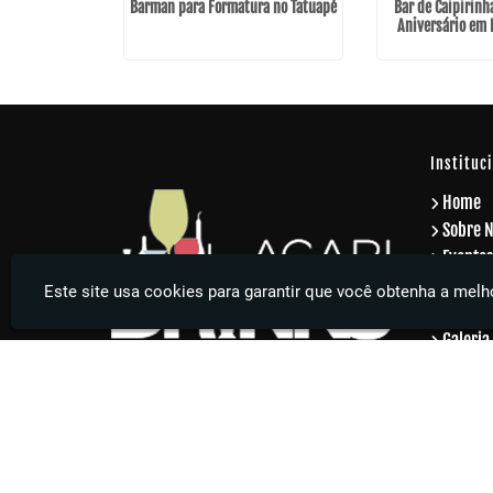
Barman para Formatura no Tatuapé
Bar de Caipirinh
Aniversário em 
Instituc
Home
Sobre 
Eventos
Eventos
Este site usa cookies para garantir que você obtenha a melho
Serviço
Galeria
Contat
Inform
Agari Drinks - Sua festa muito mais elegante