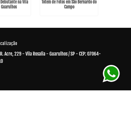
 Debutante na Vila
Totem de Fotos em São Bernardo do
Bartender pa
- Guarulhos
Campo
em Morro G
ocalização
R. Acre, 229 - Vila Rosalia - Guarulhos / SP - CEP: 07064-
10