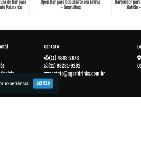
ura de Bar para
Open Bar para Debutante em Lavras
Bartender para
ade Patriarca
- Guarulhos
Galvão 
ional
Contato
L
(11) 4803-2073
Nós
(11) 93231-9282
0
 Sociais
contato@agaridrinks.com.br
 Corporativos
r experiência.
ACEITAR
s
o
ações