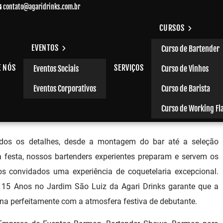
contato@agaridrinks.com.br
CURSOS
EVENTOS
Curso de Bartender
E NÓS
SERVIÇOS
Eventos Sociais
Curso de Vinhos
Jardim São Luiz
Eventos Corporativos
Curso de Barista
Curso de Working Fl
odos os detalhes, desde a montagem do bar até a seleção
a festa, nossos bartenders experientes preparam e servem os
os convidados uma experiência de coquetelaria excepcional.
 15 Anos no Jardim São Luiz da Agari Drinks garante que a
na perfeitamente com a atmosfera festiva de debutante.