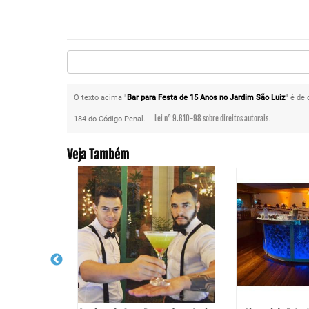
O texto acima "
Bar para Festa de 15 Anos no Jardim São Luiz
" é de
Lei n° 9.610-98 sobre direitos autorais
184 do Código Penal. –
.
Veja Também
lor no Glicério