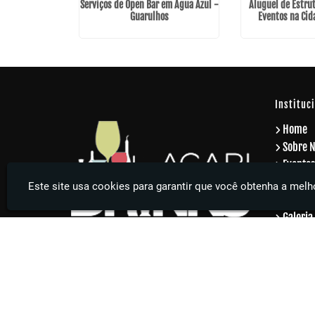
Serviços de Open Bar em Água Azul -
Aluguel de Estrut
Guarulhos
Eventos na Cid
Instituc
Home
Sobre 
Eventos
Eventos
Este site usa cookies para garantir que você obtenha a melho
Serviço
Galeria
Contat
Inform
Agari Drinks - Sua festa muito mais elegante