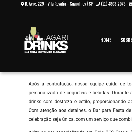
R. Acre, 229 - Vila Rosalia - Guarulhos / SP
(11) 4803-2073
HOME
SOBR
Bar para Festa de 15 Anos no 
Home
»
Informações
»
Bar para Festa de 15 Anos no Jardim São Luiz
Após a contratação, nossa equipe cuida de t
personalizada de coquetéis e bebidas. Durante 
drinks com destreza e estilo, proporcionando a
Com atenção aos detalhes, o Bar para Festa de
celebração seja única, com um serviço que combi