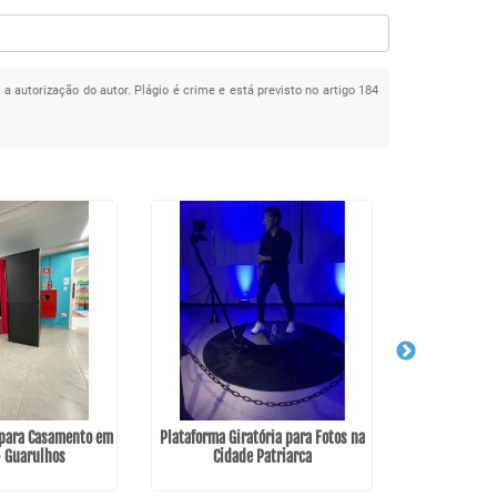
 a autorização do autor. Plágio é crime e está previsto no artigo 184
 para Casamento em
Plataforma Giratória para Fotos na
Bartender
- Guarulhos
Cidade Patriarca
Gua