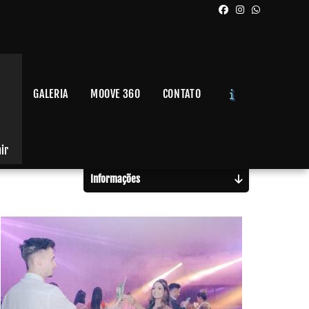
GALERIA
MOOVE 360
CONTATO
Solicite um Orçamento
Chame no WhatsApp
air
Informações