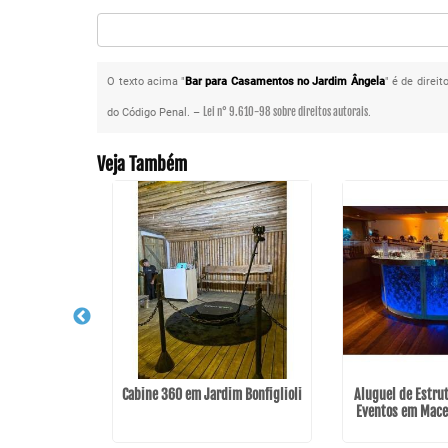
O texto acima "
Bar para Casamentos no Jardim Ângela
" é de direi
Lei n° 9.610-98 sobre direitos autorais
do Código Penal. –
.
Veja Também
ender para
lto da Lapa
Cabine 360 em Jardim Bonfiglioli
Aluguel de Estrut
Eventos em Mace