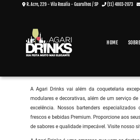
R. Acre, 229 - Vila Rosalia - Guarulhos / SP
(11) 4803-2073
HOME
SOBR
Bar para Casamentos no Jard
Home
»
Informações
»
Bar para Casamentos no Jardim Ângela
A Agari Drinks vai além da coquetelaria excep
modulares e decorativas, além de um serviço d
excelência. Nossos bartenders especializados
frescos e bebidas Premium. Proporcione aos se
de sabores e qualidade impecável. Visite nosso si