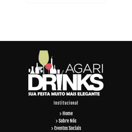
ca
Barman pa
Institucional
Home
Sobre Nós
Eventos Sociais