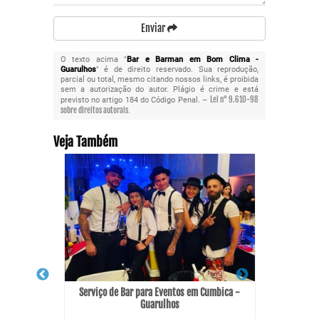
Enviar
O texto acima "
Bar e Barman em Bom Clima -
Guarulhos
" é de direito reservado. Sua reprodução,
parcial ou total, mesmo citando nossos links, é proibida
sem a autorização do autor. Plágio é crime e está
Lei n° 9.610-98
previsto no artigo 184 do Código Penal. –
sobre direitos autorais
.
Veja Também
Serviço de Bar para Eventos em Cumbica -
Guarulhos