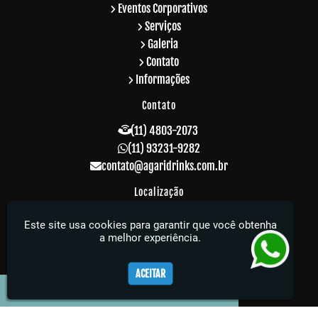
Eventos Corporativos
Serviços
Galeria
Contato
Informações
Contato
(11) 4803-2073
(11) 93231-9282
contato@agaridrinks.com.br
Localização
R. Acre, 229 - Vila Rosalia - Guarulhos / SP -
Este site usa cookies para garantir que você obtenha
CEP: 07064-010
a melhor experiência.
Agari Drinks - Sua festa muito mais elegante
ACEITAR