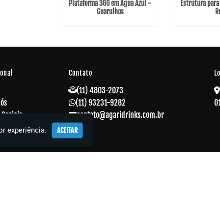
Plataforma 360 em Água Azul -
Estrutura para
Guarulhos
R
ional
Contato
L
(11) 4803-2073
Nós
(11) 93231-9282
0
 Sociais
contato@agaridrinks.com.br
 Corporativos
r experiência.
ACEITAR
s
o
ações