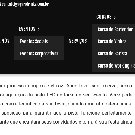
contato@agaridrinks.com.br
CURSOS
EVENTOS
Curso de Bartender
E NÓS
SERVIÇOS
Eventos Sociais
Curso de Vinhos
ã
Eventos Corporativos
Curso de Barista
Curso de Working Fl
um processo simples e eficaz. Após fazer sua reserva, nossa
configuração da pista LED no local do seu evento. Você pode
rdo com a temática da sua festa, criando uma atmosfera única.
sposição para garantir que a pista funcione perfeitamente,
nte que encantará seus convidados e tornará sua festa ainda