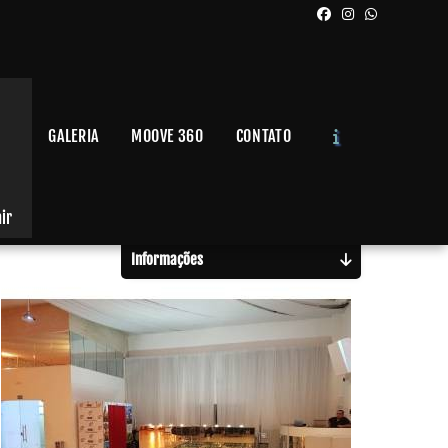
GALERIA
MOOVE 360
CONTATO
Solicite um Orçamento
Chame no WhatsApp
air
Informações