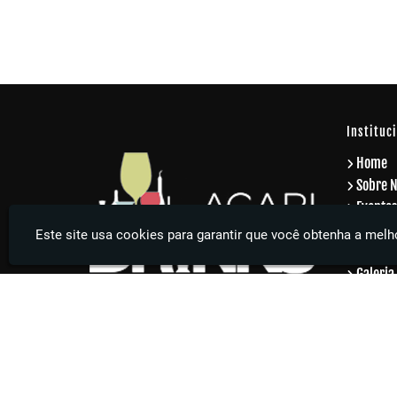
 Graus no Alto
a
Instituc
Home
Sobre 
Eventos
Eventos
Este site usa cookies para garantir que você obtenha a melho
Serviço
Galeria
Contat
Inform
Agari Drinks - Sua festa muito mais elegante