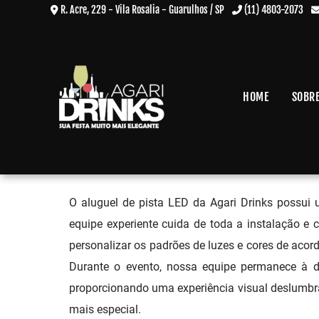
R. Acre, 229 - Vila Rosalia - Guarulhos / SP
(11) 4803-2073
HOME
SOBR
Aluguel Pista de Led no Jaçan
Home
»
Informações
»
Aluguel Pista de Led no Jaçanã
O aluguel de pista LED da Agari Drinks possui 
equipe experiente cuida de toda a instalação e 
personalizar os padrões de luzes e cores de aco
Durante o evento, nossa equipe permanece à di
proporcionando uma experiência visual deslumbra
mais especial.