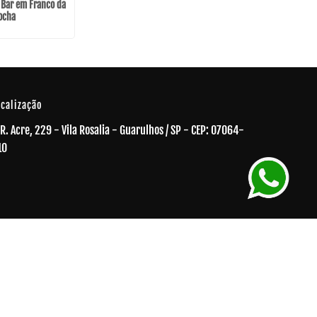
 Bar em Franco da
Bartender par
ocha
em Á
ocalização
R. Acre, 229 - Vila Rosalia - Guarulhos / SP - CEP: 07064-
10