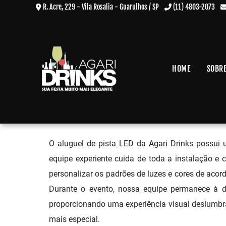
R. Acre, 229 - Vila Rosalia - Guarulhos / SP
(11) 4803-2073
HOME
SOBR
Aluguel Pista de Led na Vila L
Home
»
Informações
»
Aluguel Pista de Led na Vila Leopoldina
O aluguel de pista LED da Agari Drinks possui 
equipe experiente cuida de toda a instalação e 
personalizar os padrões de luzes e cores de aco
Durante o evento, nossa equipe permanece à di
proporcionando uma experiência visual deslumbra
mais especial.