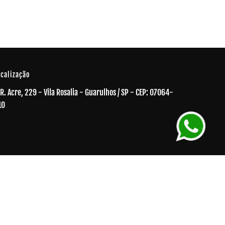
Cabine de Fot
Mogi
ocalização
R. Acre, 229 - Vila Rosalia - Guarulhos / SP - CEP: 07064-
10