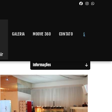
GALERIA
MOOVE 360
CONTATO
Solicite um Orçamento
Chame no WhatsApp
air
Informações