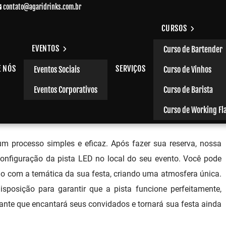
contato@agaridrinks.com.br
CURSOS
EVENTOS
Curso de Bartender
E NÓS
SERVIÇOS
Eventos Sociais
Curso de Vinhos
eopoldina
Eventos Corporativos
Curso de Barista
Curso de Working Fl
um processo simples e eficaz. Após fazer sua reserva, nossa
configuração da pista LED no local do seu evento. Você pode
rdo com a temática da sua festa, criando uma atmosfera única.
sposição para garantir que a pista funcione perfeitamente,
nte que encantará seus convidados e tornará sua festa ainda