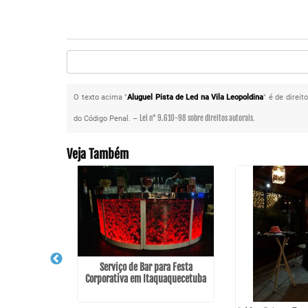
O texto acima "
Aluguel Pista de Led na Vila Leopoldina
" é de direi
Lei n° 9.610-98 sobre direitos autorais
do Código Penal. –
.
Veja Também
Serviço de Bar para Festa
Corporativa em Itaquaquecetuba