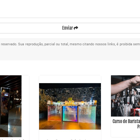
Enviar
to reservado. Sua reprodução, parcial ou total, mesmo citando nossos links, é proibida sem
Curso de Barist
P