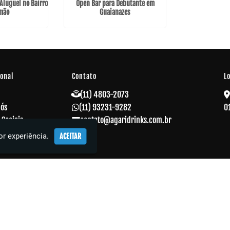
Aluguel no Bairro
Open Bar para Debutante em
imão
Guaianazes
ional
Contato
L
(11) 4803-2073
Nós
(11) 93231-9282
0
 Sociais
contato@agaridrinks.com.br
 Corporativos
r experiência.
ACEITAR
s
o
ações