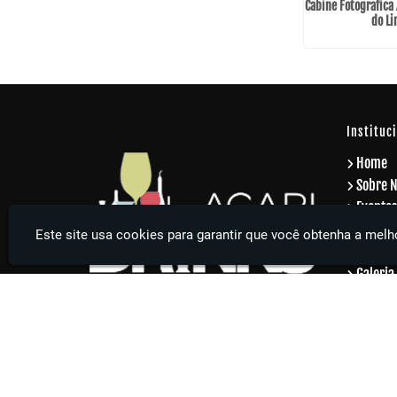
 para Festa na
Cabine Fotografica 
rão
do L
Instituc
Home
Sobre 
Eventos
Eventos
Este site usa cookies para garantir que você obtenha a melho
Serviço
Galeria
Contat
Inform
Agari Drinks - Sua festa muito mais elegante