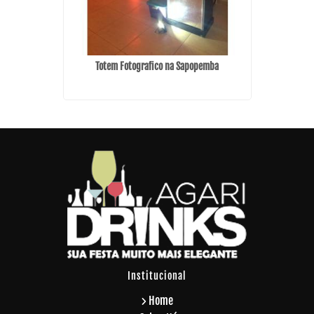
anduva
Totem Fotografico na Sapopemba
Empresa
Institucional
Home