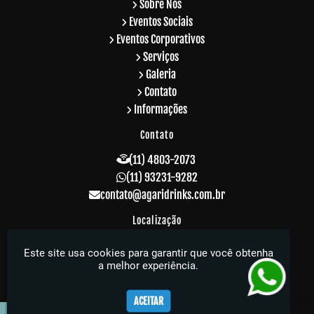
Sobre Nós
Eventos Sociais
Eventos Corporativos
Serviços
Galeria
Contato
Informações
Contato
(11) 4803-2073
(11) 93231-9282
contato@agaridrinks.com.br
Localização
R. Acre, 229 - Vila Rosalia - Guarulhos / SP -
Este site usa cookies para garantir que você obtenha
CEP: 07064-010
a melhor experiência.
Agari Drinks - Sua festa muito mais elegante
ACEITAR