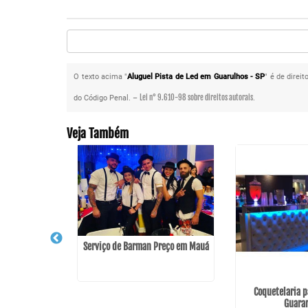
O texto acima "
Aluguel Pista de Led em Guarulhos - SP
" é de direi
Lei n° 9.610-98 sobre direitos autorais
do Código Penal. –
.
Veja Também
Serviço de Barman Preço em Mauá
para Evento na
Coquetelaria p
o - Guarulhos
Guara