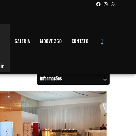
GALERIA
MOOVE 360
CONTATO
Solicite um Orçamento
Chame no WhatsApp
air
Informações