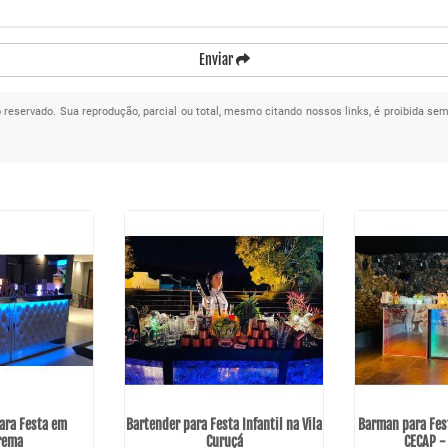
Enviar
to reservado. Sua reprodução, parcial ou total, mesmo citando nossos links, é proibida sem
ara Festa em
Bartender para Festa Infantil na Vila
Barman para Fes
rema
Curuçá
CECAP -