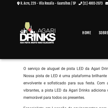
R. Acre, 229 - Vila Rosalia - Guarulhos / SP
(11) 4803-2073
HOME
SOBR
Aluguel Pista de Led em Guar
Home
»
Informações
»
Aluguel Pista de Led em Guarulhos - SP
O serviço de aluguel de pista LED da Agari Dri
Nossa pista de LED é uma plataforma brilhante 
envolvente e sofisticado para sua festa. Com 
vibrantes, a pista LED da Agari Drinks adicion
memorável para todos os presentes.