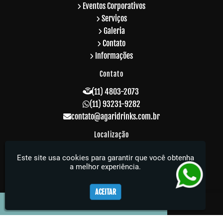
Eventos Corporativos
Serviços
Galeria
Contato
Informações
Contato
(11) 4803-2073
(11) 93231-9282
contato@agaridrinks.com.br
Localização
R. Acre, 229 - Vila Rosalia - Guarulhos / SP -
Este site usa cookies para garantir que você obtenha
CEP: 07064-010
a melhor experiência.
Agari Drinks - Sua festa muito mais elegante
ACEITAR