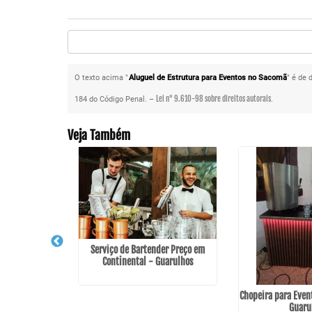
O texto acima "
Aluguel de Estrutura para Eventos no Sacomã
" é de 
Lei n° 9.610-98 sobre direitos autorais
184 do Código Penal. –
.
Veja Também
Serviço de Bartender Preço em
Continental - Guarulhos
 Casamento em
Chopeira para Even
lis
Guaru