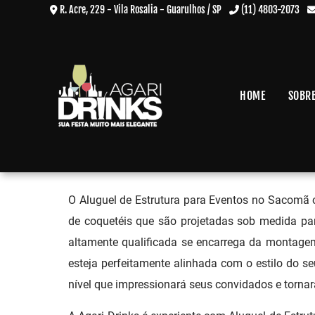
R. Acre, 229 - Vila Rosalia - Guarulhos / SP
(11) 4803-2073
HOME
SOBR
Aluguel de Estrutura para Ev
Home
»
Informações
»
Aluguel de Estrutura para Eventos no Sacomã
O Aluguel de Estrutura para Eventos no Sacomã o
de coquetéis que são projetadas sob medida pa
altamente qualificada se encarrega da montagem
esteja perfeitamente alinhada com o estilo do se
nível que impressionará seus convidados e tornar