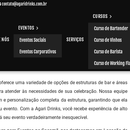
contato@agaridrinks.com.br
CURSOS
EVENTOS
Curso de Bartender
E NÓS
SERVIÇOS
Eventos Sociais
Curso de Vinhos
entos no Sacomã
Eventos Corporativos
Curso de Barista
Curso de Working Fl
ferece uma variedade de opções de estruturas de bar e áreas
ra atender às necessidades de sua celebração. Nossa equipe
 e personalização completa da estrutura, garantindo que ela
u evento. Com a Agari Drinks, você recebe experiência de alto
á seu evento verdadeiramente inesquecível.