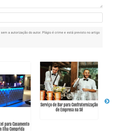
a sem a autorização do autor. Plágio é crime e está previsto no artigo
Serviço de Bar para Confraternização
de Empresa na Sé
tel para Casamento
Contratar Bar
em Ilha Comprida
Gua