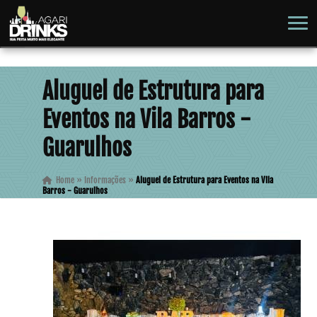
Aluguel de Estrutura para
Eventos na Vila Barros -
Guarulhos
Home
»
Informações
»
Aluguel de Estrutura para Eventos na Vila
Barros - Guarulhos