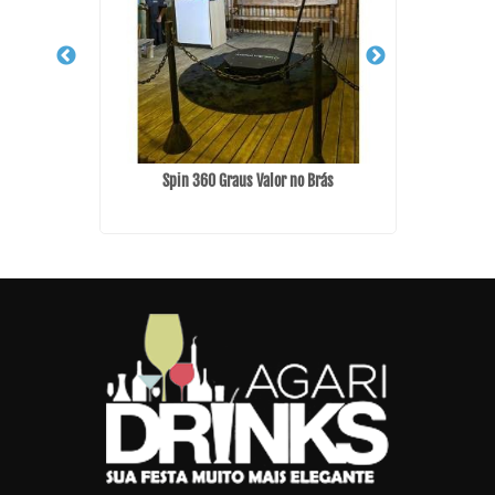
m Lauzane
Spin 360 Graus Valor no Brás
Barman p