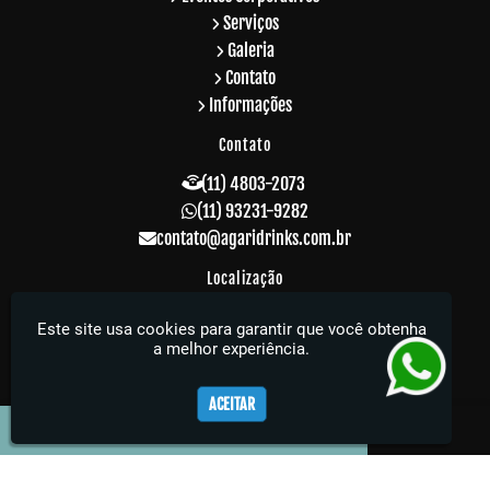
Serviços
Galeria
Contato
Informações
Contato
(11) 4803-2073
(11) 93231-9282
contato@agaridrinks.com.br
Localização
R. Acre, 229 - Vila Rosalia - Guarulhos / SP -
Este site usa cookies para garantir que você obtenha
CEP: 07064-010
a melhor experiência.
Agari Drinks - Sua festa muito mais elegante
ACEITAR