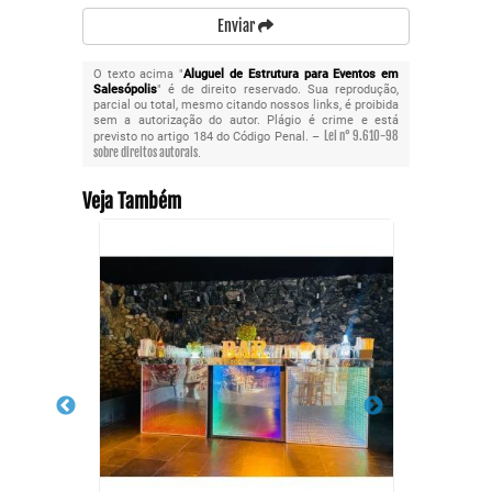
Enviar
O texto acima "
Aluguel de Estrutura para Eventos em
Salesópolis
" é de direito reservado. Sua reprodução,
parcial ou total, mesmo citando nossos links, é proibida
sem a autorização do autor. Plágio é crime e está
Lei n° 9.610-98
previsto no artigo 184 do Código Penal. –
sobre direitos autorais
.
Veja Também
Serviç