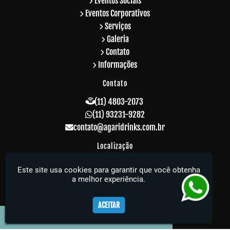
Eventos Sociais
Eventos Corporativos
Serviços
Galeria
Contato
Informações
Contato
(11) 4803-2073
(11) 93231-9282
contato@agaridrinks.com.br
Localização
R. Acre, 229 - Vila Rosalia - Guarulhos / SP -
Este site usa cookies para garantir que você obtenha
CEP: 07064-010
a melhor experiência.
Agari Drinks - Sua festa muito mais elegante
ACEITAR