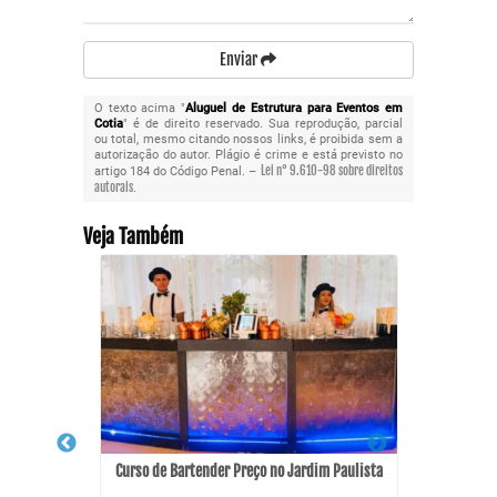
Enviar
O texto acima "
Aluguel de Estrutura para Eventos em
Cotia
" é de direito reservado. Sua reprodução, parcial
ou total, mesmo citando nossos links, é proibida sem a
autorização do autor. Plágio é crime e está previsto no
Lei n° 9.610-98 sobre direitos
artigo 184 do Código Penal. –
autorais
.
Veja Também
Curso de Bartender Preço no Jardim Paulista
Cur