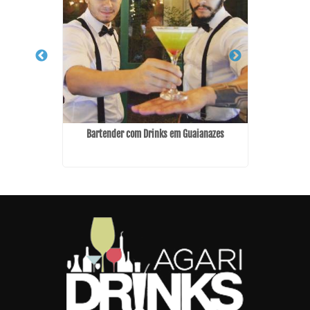
Serviço d
nheiros
Bartender com Drinks em Guaianazes