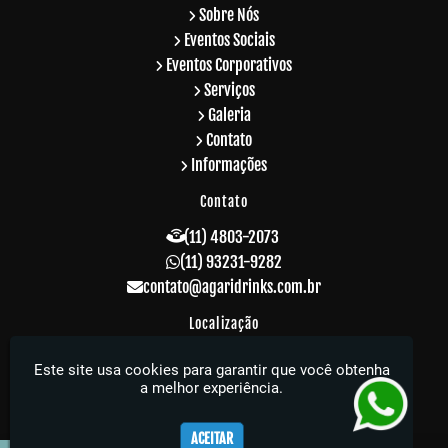
Sobre Nós
Eventos Sociais
Eventos Corporativos
Serviços
Galeria
Contato
Informações
Contato
(11) 4803-2073
(11) 93231-9282
contato@agaridrinks.com.br
Localização
R. Acre, 229 - Vila Rosalia - Guarulhos / SP -
Este site usa cookies para garantir que você obtenha
CEP: 07064-010
a melhor experiência.
Agari Drinks - Sua festa muito mais elegante
ACEITAR