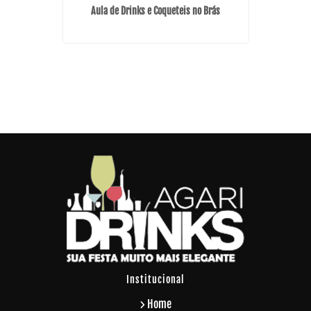
Aula de Drinks e Coqueteis no Brás
guesia do Ó
Buffet 
Institucional
Home