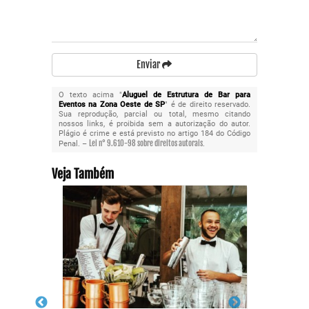
Enviar
O texto acima "
Aluguel de Estrutura de Bar para
Eventos na Zona Oeste de SP
" é de direito reservado.
Sua reprodução, parcial ou total, mesmo citando
nossos links, é proibida sem a autorização do autor.
Plágio é crime e está previsto no artigo 184 do Código
Lei n° 9.610-98 sobre direitos autorais
Penal. –
.
Veja Também