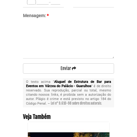
Mensagem:
*
Enviar
O texto acima "
Aluguel de Estrutura de Bar para
Eventos em Várzea do Palácio - Guarulhos
" é de direito
reservado. Sua reprodução, parcial ou total, mesmo
citando nossos links, é proibida sem a autorização do
autor. Plágio é crime e está previsto no artigo 184 do
Lei n° 9.610-98 sobre direitos autorais
Código Penal. –
.
Veja Também