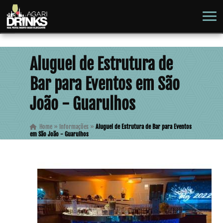
Aluguel de Estrutura de
Bar para Eventos em São
João - Guarulhos
Home
»
Informações
»
Aluguel de Estrutura de Bar para Eventos
em São João - Guarulhos