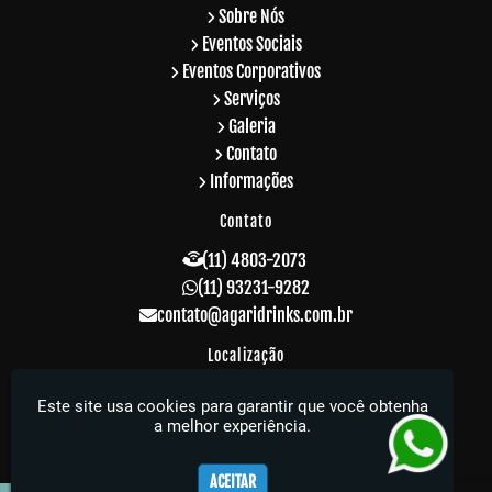
Sobre Nós
Eventos Sociais
Eventos Corporativos
Serviços
Galeria
Contato
Informações
Contato
(11) 4803-2073
(11) 93231-9282
contato@agaridrinks.com.br
Localização
R. Acre, 229 - Vila Rosalia - Guarulhos / SP -
Este site usa cookies para garantir que você obtenha
CEP: 07064-010
a melhor experiência.
Agari Drinks - Sua festa muito mais elegante
ACEITAR