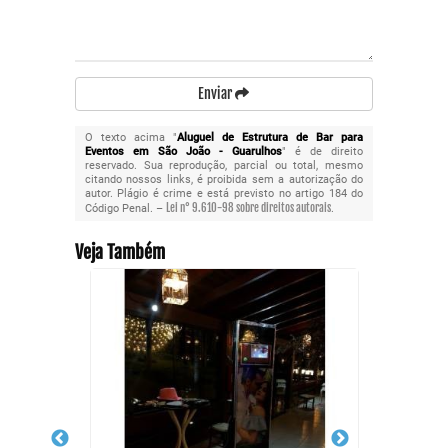
Enviar
O texto acima "
Aluguel de Estrutura de Bar para
Eventos em São João - Guarulhos
" é de direito
reservado. Sua reprodução, parcial ou total, mesmo
citando nossos links, é proibida sem a autorização do
autor. Plágio é crime e está previsto no artigo 184 do
Lei n° 9.610-98 sobre direitos autorais
Código Penal. –
.
Veja Também