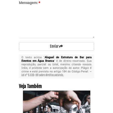
Mensagem:
*
Enviar
O texto acima "
Aluguel de Estrutura de Bar para
Eventos em Água Branca
" é de direito reservado. Sua
reprodução, parcial ou total, mesmo citando nossos
links, é proibida sem a autorização do autor. Plágio é
crime e está previsto no artigo 184 do Código Penal. –
Lei n° 9.610-98 sobre direitos autorais
.
Veja Também