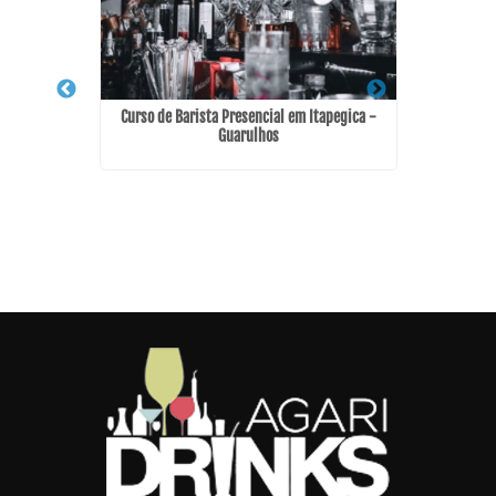
Curso de Barista Presencial em Itapegica -
Guarulhos
Sadokim -
B