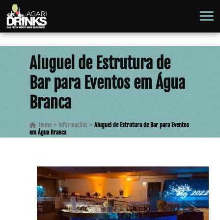
Aluguel de Estrutura de
Bar para Eventos em Água
Branca
Home
»
Informações
»
Aluguel de Estrutura de Bar para Eventos
em Água Branca